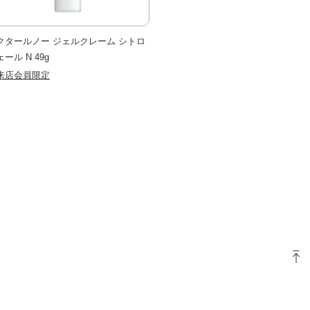
クタールノー ジェルクレーム シトロ
ール N 49g
来店会員限定