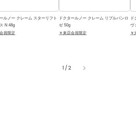
ールノー クレーム スターリフト
ドクタールノー クレーム リプルパンロ
ド
 N 48g
ゼ 50g
ヴェ
会員限定
￥来店会員限定
￥
1
/
2