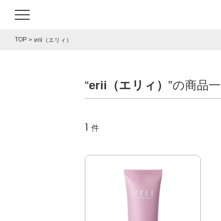
TOP
erii（エリィ）
“
erii（エリィ）
”の商品
1
件