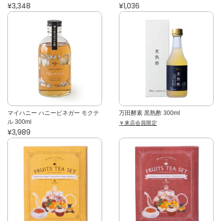
¥3,348
¥1,036
マイハニー ハニービネガー モクテ
万田酵素 黒熟酢 300ml
ル 300ml
￥来店会員限定
¥3,989