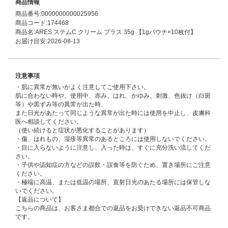
商品情報
商品番号:0000000000025956
商品コード:174468
商品名:ARES ステムC クリーム プラス 35g 【1gパウチ×10枚付】
お届け目安:2026-08-13
注意事項
・肌に異常が無いかよく注意してご使用下さい。
肌に合わない時や、使用中、赤み、はれ、かゆみ、刺激、色抜け（白斑
等）や黒ずみ等の異常が出た時、
また日光があたって同じような異常が出た時には使用を中止し、皮膚科
医へ相談してください。
（使い続けると症状が悪化することがあります）
・傷、はれもの、湿疹等異常のあるところには使用しないでください。
・目に入らないように注意し、入った時は、すぐに充分洗い流してくだ
さい。
・子供や認知症の方などの誤飲・誤食等を防ぐため、置き場所にご注意
ください。
・極端に高温、または低温の場所、直射日光のあたる場所には保管しな
いでください。
【返品について】
こちらの商品は、お客さま都合での返品をお受けできない返品不可商品
です。