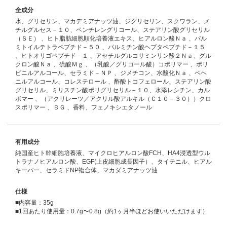
全成分
水、グリセリン、マカデミアナッツ油、ジグリセリン、スクワラン、メ
チルグルセス－１０、ペンチレングリコール、ステアリン酸グリセリル
（ＳＥ） 、ヒト脂肪細胞順化培養液エキス、ヒアルロン酸Ｎａ 、パル
ミトイルテトラペプチド－５０ 、パルミチン酸ヘプタペプチド－１５
、ヒトオリゴペプチド－１ 、アセチルグルコサミンリン酸２Ｎａ、グル
クロン酸Ｎａ 、硫酸Ｍｇ 、（乳酸／グリコール酸）コポリマー 、ポリ
ビニルアルコール、セラミド－ＮＰ 、ジメチコン、水酸化Ｎａ 、ベヘ
ニルアルコール、コレステロール 、酢酸トコフェロール、ステアリン酸
グリセリル、ミリスチン酸ポリグリセリル－１０、水添レシチン、カル
ボマー 、（アクリレーツ／アクリル酸アルキル（Ｃ１０－３０））クロ
スポリマー 、ＢＧ 、香料、フェノキシエタノール
有用成分
純国産ヒト幹細胞培養液、マイクロヒアルロン酸FCH、HA4浸透型ウル
トラナノヒアルロン酸、EGF(上皮細胞成長因子）、タイテニル、ヒアル
キーパー、セラミドNP複合体、マカダミアナッツ油
仕様
■内容量：35g
■1回あたり使用量：0.7g〜0.8g（約1ヶ月半ほどお使いいただけます）