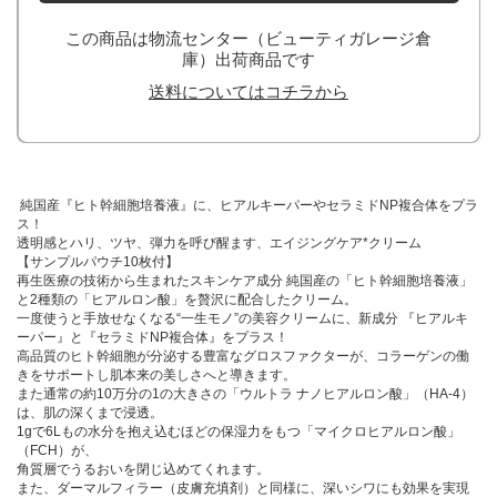
この商品は物流センター（ビューティガレージ倉
庫）出荷商品です
送料についてはコチラから
純国産『ヒト幹細胞培養液』に、ヒアルキーパーやセラミドNP複合体をプラ
ス！
透明感とハリ、ツヤ、弾力を呼び醒ます、エイジングケア*クリーム
【サンプルパウチ10枚付】
再生医療の技術から生まれたスキンケア成分 純国産の「ヒト幹細胞培養液」
と2種類の「ヒアルロン酸」を贅沢に配合したクリーム。
一度使うと手放せなくなる“一生モノ”の美容クリームに、新成分 『ヒアルキ
ーパー』と『セラミドNP複合体』をプラス！
高品質のヒト幹細胞が分泌する豊富なグロスファクターが、コラーゲンの働
きをサポートし肌本来の美しさへと導きます。
また通常の約10万分の1の大きさの「ウルトラ ナノヒアルロン酸」（HA-4）
は、肌の深くまで浸透。
1gで6Lもの水分を抱え込むほどの保湿力をもつ「マイクロヒアルロン酸」
（FCH）が、
角質層でうるおいを閉じ込めてくれます。
また、ダーマルフィラー（皮膚充填剤）と同様に、深いシワにも効果を実現