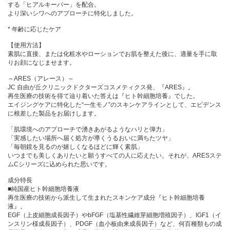
する「ヒアルキーパー」を配合。
より深いシワへのアプローチに特化しました。
* 年齢に応じたケア
【使用方法】
素肌に直接、または化粧水やローションでお肌を整えた後に、適量を手に取
りお顔になじませます。
～ARES（アレース）～
JC 自由が丘クリニックドクターズコスメティクス発、『ARES』。
再生医療の技術を得て辿り着いた答えは『ヒト幹細胞培養』でした。
エイジングケアに特化した“一生モノ”のスキンケアラインとして、エビデンス
に根差した製品をお届けします。
「肌環境へのアプローチで湧きあがるようなハリと弾力」
「実感したい場所へ届く処方が導くうるおいに満ちたツヤ」
「毎朝鏡を見るのが嬉しくなるほどに輝く素肌」
いつまでも美しくありたいと願うすべての人に応えたい。それが、ARESステ
ムCシリーズに込められた思いです。
成分特長
■純国産ヒト幹細胞培養液
再生医療の技術から派生して生まれたスキンケア成分『ヒト幹細胞培養
液』。
EGF（上皮細胞成長因子）やbFGF（塩基性繊維芽細胞増殖因子）、IGF1（イ
ンスリン様成長因子）、PDGF（血小板由来成長因子）など、何百種類もの成