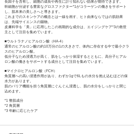
長因子を含有し、細胞の成長や再生に計り知れない効果が期待できます。
幹細胞が分泌する豊富なグロスファクター*1がコラーゲンの働きをサポート
し、肌本来の美しさへと導きます。
これまでのスキンケアの概念とは一線を画す、ヒト由来ならではの肌効果
は、先端サイエンスの賜物。
皮膚科学を「美」に応用したこの画期的な成分は、エイジングケア*3の救世
主として注目を集めています。
■ウルトラナノヒアルロン酸（HA-4）
通常のヒアルロン酸の約10万分の1の大きさで、体内に存在する中で最小クラ
スのヒアルロン酸。
低分子なため浸透力が高く、肌をしっかり保湿するとともに、高分子ヒアル
ロン酸の働きをサポートする成分として注目を集めています。
■マイクロヒアルロン酸（FCH）
角質層への高い浸透作用があり、わずか1gで6Lもの水分を抱え込むほどの保
水力があります。
肌のバリア機能を担う角質層にぐんぐん浸透し、肌の水分をしっかりと閉じ
込めます。
*1 整肌成分
*2 角質層
*3 年齢に応じたケア