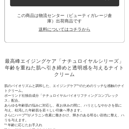
この商品は物流センター（ビューティガレージ倉
庫）出荷商品です
送料についてはコチラから
最高峰エイジングケア「ナチュロイヤルシリーズ」
年齢を重ねた肌へ引き締めと透明感を与えるナイト
クリーム
肌のバイオリズムと調和した、エイジングケア*¹のためのリッチな感触のナイ
トクリーム。
ボーリンド社独自成分「ナチュロイヤルバイオリフティングコンプレック
ス」配合。
あらゆる年齢肌の悩みに対応し、夜お休みの間に、ハリとしなやかさを肌に
与え、枯渇した年齢肌を若々しい印象へ導きます。
さらにハーブ*²がメラニン色素に働きかけ、輝きのある明るい顔色に整え、ハ
リを与えます。
*¹ 年齢に応じたお手入れ