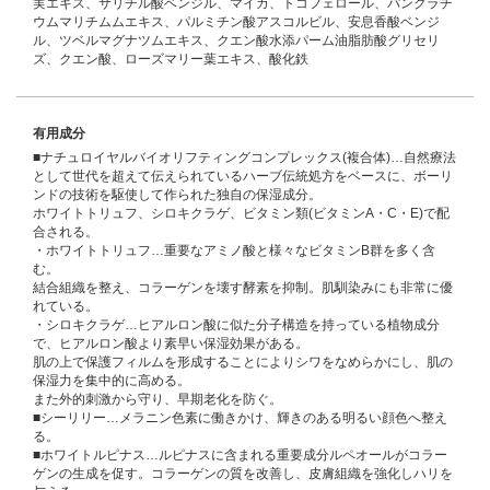
実エキス、サリチル酸ベンジル、マイカ、トコフェロール、パンクラチ
ウムマリチムムエキス、パルミチン酸アスコルビル、安息香酸ベンジ
ル、ツベルマグナツムエキス、クエン酸水添パーム油脂肪酸グリセリ
ズ、クエン酸、ローズマリー葉エキス、酸化鉄
有用成分
■ナチュロイヤルバイオリフティングコンプレックス(複合体)…自然療法
として世代を超えて伝えられているハーブ伝統処方をベースに、ボーリ
ンドの技術を駆使して作られた独自の保湿成分。
ホワイトトリュフ、シロキクラゲ、ビタミン類(ビタミンA・C・E)で配
合される。
・ホワイトトリュフ…重要なアミノ酸と様々なビタミンB群を多く含
む。
結合組織を整え、コラーゲンを壊す酵素を抑制。肌馴染みにも非常に優
れている。
・シロキクラゲ…ヒアルロン酸に似た分子構造を持っている植物成分
で、ヒアルロン酸より素早い保湿効果がある。
肌の上で保護フィルムを形成することによりシワをなめらかにし、肌の
保湿力を集中的に高める。
また外的刺激から守り、早期老化を防ぐ。
■シーリリー…メラニン色素に働きかけ、輝きのある明るい顔色へ整え
る。
■ホワイトルピナス…ルピナスに含まれる重要成分ルペオールがコラー
ゲンの生成を促す。コラーゲンの質を改善し、皮膚組織を強化しハリを