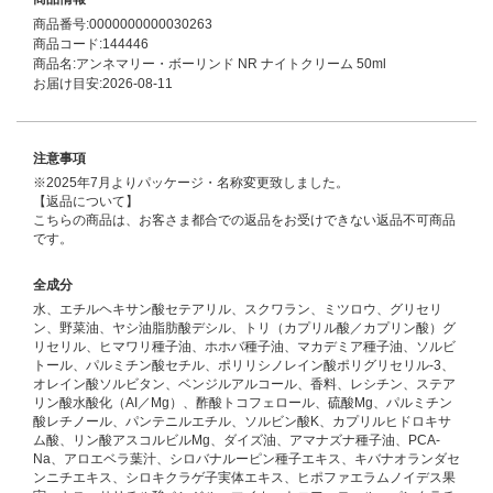
商品番号:0000000000030263
商品コード:144446
商品名:アンネマリー・ボーリンド NR ナイトクリーム 50ml
お届け目安:2026-08-11
注意事項
※2025年7月よりパッケージ・名称変更致しました。
【返品について】
こちらの商品は、お客さま都合での返品をお受けできない返品不可商品
です。
全成分
水、エチルヘキサン酸セテアリル、スクワラン、ミツロウ、グリセリ
ン、野菜油、ヤシ油脂肪酸デシル、トリ（カプリル酸／カプリン酸）グ
リセリル、ヒマワリ種子油、ホホバ種子油、マカデミア種子油、ソルビ
トール、パルミチン酸セチル、ポリリシノレイン酸ポリグリセリル-3、
オレイン酸ソルビタン、ベンジルアルコール、香料、レシチン、ステア
リン酸水酸化（AI／Mg）、酢酸トコフェロール、硫酸Mg、パルミチン
酸レチノール、パンテニルエチル、ソルビン酸K、カプリルヒドロキサ
ム酸、リン酸アスコルビルMg、ダイズ油、アマナズナ種子油、PCA-
Na、アロエベラ葉汁、シロバナルーピン種子エキス、キバナオランダセ
ンニチエキス、シロキクラゲ子実体エキス、ヒポファエラムノイデス果