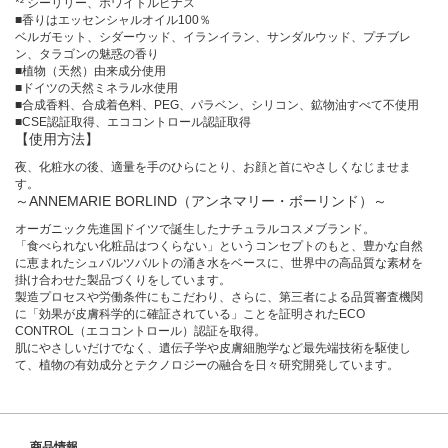
*² シーリリー、ホワイトルピナス
■香りはエッセンシャルオイル100％
ベルガモット、シダーウッド、イランイラン、サンダルウッド、プチブレ
ン、タラゴンの魅惑の香り
■植物（天然）由来成分使用
■ドイツの天然ミネラル水使用
■合成香料、合成着色料、PEG、パラベン、シリコン、鉱物油すべて不使用
■CSE認証取得、エココントロール認証取得
【使用方法】
夜、化粧水の後、適量を手のひらにとり、お顔と首にやさしくなじませま
す。
～ANNEMARIE BORLIND（アンネマリー・ボーリンド）～
オーガニック先進国ドイツで誕生したナチュラルコスメブランド。
「食べられない化粧品はつくらない」というコンセプトのもと、豊かな自然
に恵まれたシュバルツバルトの涌き水をベースに、世界中の高品質な素材を
掛け合わせた製品づくりをしています。
製造プロセスや労働条件にもこだわり、さらに、第三者による品質審査機関
に「効果が皮膚科学的に確証されている」ことを証明されたECO
CONTROL（エココントロール）認証を取得。
肌にやさしいだけでなく、遺伝子学や皮膚細胞学など最先端技術を駆使し
て、植物の有効成分とテクノロジーの融合を日々研究開発しています。
商品情報