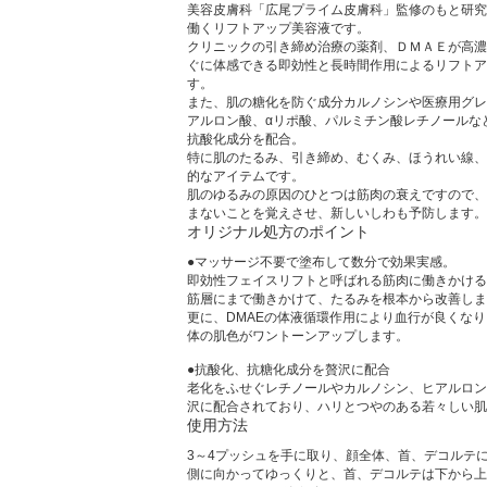
美容皮膚科「広尾プライム皮膚科」監修のもと研究
働くリフトアップ美容液です。
クリニックの引き締め治療の薬剤、ＤＭＡＥが高濃
ぐに体感できる即効性と長時間作用によるリフトア
す。
また、肌の糖化を防ぐ成分カルノシンや医療用グレ
アルロン酸、αリポ酸、パルミチン酸レチノールな
抗酸化成分を配合。
特に肌のたるみ、引き締め、むくみ、ほうれい線、
的なアイテムです。
肌のゆるみの原因のひとつは筋肉の衰えですので、
まないことを覚えさせ、新しいしわも予防します。
オリジナル処方のポイント
●マッサージ不要で塗布して数分で効果実感。
即効性フェイスリフトと呼ばれる筋肉に働きかける
筋層にまで働きかけて、たるみを根本から改善しま
更に、DMAEの体液循環作用により血行が良くな
体の肌色がワントーンアップします。
●抗酸化、抗糖化成分を贅沢に配合
老化をふせぐレチノールやカルノシン、ヒアルロン
沢に配合されており、ハリとつやのある若々しい肌
使用方法
3～4プッシュを手に取り、顔全体、首、デコルテ
側に向かってゆっくりと、首、デコルテは下から上