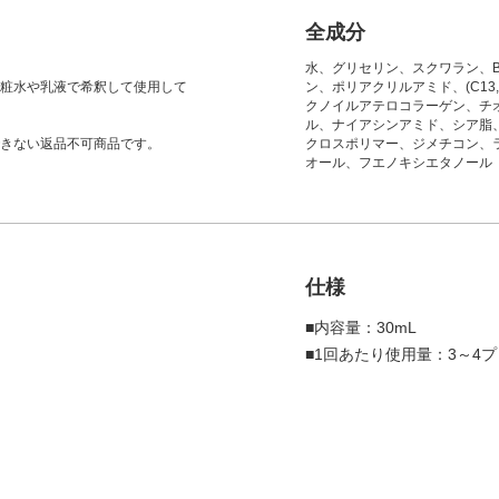
全成分
水、グリセリン、スクワラン、
粧水や乳液で希釈して使用して
ン、ポリアクリルアミド、(C13
クノイルアテロコラーゲン、チ
ル、ナイアシンアミド、シア脂、
きない返品不可商品です。
クロスポリマー、ジメチコン、ラウ
オール、フエノキシエタノール
仕様
■内容量：30mL
■1回あたり使用量：3～4