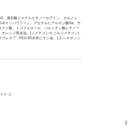
BG、酒石酸ジメチルエタノールアミン、カルノシ
,14)イソパラフィン、アセチルヒアルロン酸Na、サ
オクト酸、トコフエロール、パルミチン酸レチノー
オレンジ果皮油、(ジメチコン/ピニルジメチコン)
レス-7、PEG-60水添ヒマシ油、1,2-ヘキサンジ
プッシュ