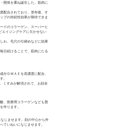
・開発を重ね誕生した。筋肉に
度配合されており、塗布後、す
ップの持続性効果が期待できま
ードのコラーゲン、スーパーヒ
どエイジングケアに欠かせない
しわ、毛穴の引締めなどに効果
毎日続けることで、筋肉にたる
成分ＤＭＡＥを高濃度に配合、
す。
り、くすみが解消されて、お顔全
酸、医療用コラーゲンなども贅
を作ります。
になじませます。顔の中心から外
へていねいになじませます。