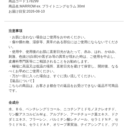
商品コード:178299
商品名:MARROW ex. ブライトニングセラム 30ml
お届け目安:2026-08-10
注意事項
・お肌に合わない場合はご使用をおやめください。
・傷や腫れ物、湿疹等、異常のある部位にはご使用にならないでくださ
い。
・使用中、使用後のお肌に直射日光があたって、赤み、はれ、かゆみ、
刺激、色抜け(白班)や黒ずみ等の異常が現れた時は、ご使用を中止し、
皮膚科専門医等にご相談されることをお勧めします。
・極端に高温又は低温の場所、直射日光を避けて保管し、開封後、なる
べくお早めにご使用ください。
・万が一目に入った場合は、すぐに洗い流してください。
【返品について】
こちらの商品は、お客さま都合での返品をお受けできない返品不可商品
です。
全成分
水、ＢＧ、ペンチレングリコール、ニコチンアミドモノヌクレオチド、
リン酸アスコルビルＭｇ、アルブチン、アーチチョーク葉エキス、ドク
ダミエキス、フラーレン、パルミチン酸レチノール、セラミドＮＰ、セ
ラミドＮＧ、セラミドＡＰ、オリーブ果実油、ナイアシンアミド、グリ