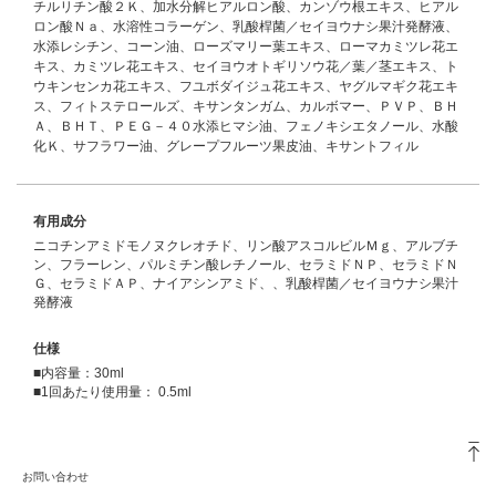
チルリチン酸２Ｋ、加水分解ヒアルロン酸、カンゾウ根エキス、ヒアル
ロン酸Ｎａ、水溶性コラーゲン、乳酸桿菌／セイヨウナシ果汁発酵液、
水添レシチン、コーン油、ローズマリー葉エキス、ローマカミツレ花エ
キス、カミツレ花エキス、セイヨウオトギリソウ花／葉／茎エキス、ト
ウキンセンカ花エキス、フユボダイジュ花エキス、ヤグルマギク花エキ
ス、フィトステロールズ、キサンタンガム、カルボマー、ＰＶＰ、ＢＨ
Ａ、ＢＨＴ、ＰＥＧ－４０水添ヒマシ油、フェノキシエタノール、水酸
化Ｋ、サフラワー油、グレープフルーツ果皮油、キサントフィル
有用成分
ニコチンアミドモノヌクレオチド、リン酸アスコルビルＭｇ、アルブチ
ン、フラーレン、パルミチン酸レチノール、セラミドＮＰ、セラミドＮ
Ｇ、セラミドＡＰ、ナイアシンアミド、、乳酸桿菌／セイヨウナシ果汁
発酵液
仕様
■内容量：30ml
■1回あたり使用量： 0.5ml
お問い合わせ