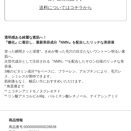
送料についてはコチラから
透明感ある綺麗な素肌へ！
『糖化』に着目し、最新美容成分『NMN』を配合したリッチな美容液
塗った瞬間さっと浸透*。きめが整った毛穴の目立たないワントーン明るい素
肌へ。
次世代成分として注目される『NMN』*¹を配合したサロン仕様のリッチな美
容液。
3種のビタミン成分*²をベースに、フラーレン、アルブチンにより、毛穴レ
ス、シミレスが期待できます。
肌刺激もなく、幅広い方におすすめいただけます。
* 角質層まで
*¹ ニコチンアミドモノヌクレオチド
*² リン酸アスコルビルMg、パルミチン酸レチノール、ナイアシンアミド
商品情報
商品番号:0000000000028838