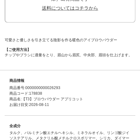
送料についてはコチラから
可愛さと優しさを引き立てる陰影を作る暖色のアイブロウパウダー
【ご使用方法】
チップやブラシに適量をとり、眉山から眉尻、中央部、眉頭を仕上げます。
商品情報
商品番号:0000000000026293
商品コード:178838
商品名:【T3】ブロウパウダー アプリコット
お届け目安:2026-08-11
全成分
タルク、パルミチン酸エチルヘキシル、ミネラルオイル、リンゴ酸ジイ
ソステアリル、メタクリル酸メチルクロスポリマー、シリカ、ダイマー