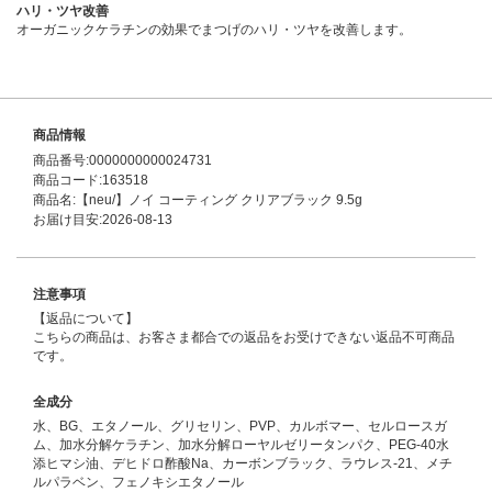
ハリ・ツヤ改善
オーガニックケラチンの効果でまつげのハリ・ツヤを改善します。
商品情報
商品番号:0000000000024731
商品コード:163518
商品名:【neu/】ノイ コーティング クリアブラック 9.5g
お届け目安:2026-08-13
注意事項
【返品について】
こちらの商品は、お客さま都合での返品をお受けできない返品不可商品
です。
全成分
水、BG、エタノール、グリセリン、PVP、カルボマー、セルロースガ
ム、加水分解ケラチン、加水分解ローヤルゼリータンパク、PEG-40水
添ヒマシ油、デヒドロ酢酸Na、カーボンブラック、ラウレス-21、メチ
ルパラベン、フェノキシエタノール