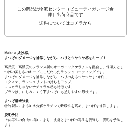
この商品は物流センター（ビューティガレージ倉
庫）出荷商品です
送料についてはコチラから
Make a 抜け感。
まつげのダメージを補修しながら、ハリとツヤツヤ感をキープ！
高品質・高濃度のフランス製のオーガニックケラチンを配合し、保湿力とま
つげの美しさのキープにこだわったラッシュコーティングです。
まつげのダメージを補修しながら、ハリのあるツヤツヤまつげに。
エクステ、ラッシュリフトの持ちもアップ。
マスカラじゃないナチュラル感も特徴です。
ブラシは、にじみにくく下まつげにも塗りやすい形状です。
まつげ構造強化
特許製法による加水分解ケラチンで吸収性を高め、まつげを補強します。
脱毛予防
上皮再生の合成の増加により、皮膚とまつげの再生を促進し、脱毛を予防し
ます。