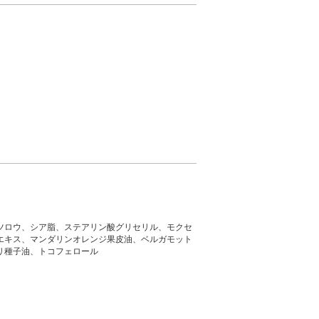
ツロウ、シア脂、ステアリン酸グリセリル、モクセ
エキス、マンダリンオレンジ果皮油、ベルガモット
リ種子油、トコフェロール