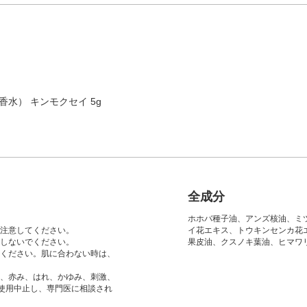
水） キンモクセイ 5g
全成分
ホホバ種子油、アンズ核油、ミ
注意してください。
イ花エキス、トウキンセンカ花
しないでください。
果皮油、クスノキ葉油、ヒマワ
ください。肌に合わない時は、
、赤み、はれ、かゆみ、刺激、
は使用中止し、専門医に相談され