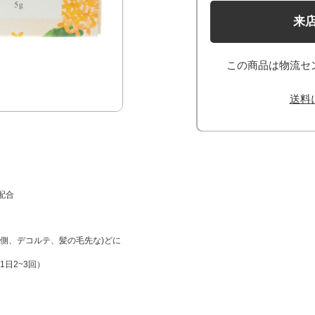
来
この商品は物流セ
送料
配合
側、デコルテ、髪の毛先な)どに
日2~3回）