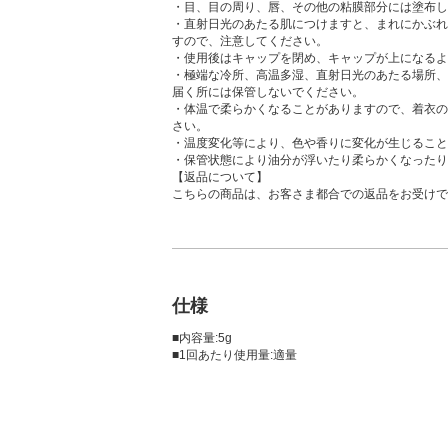
・目、目の周り、唇、その他の粘膜部分には塗布し
・直射日光のあたる肌につけますと、まれにかぶれ
すので、注意してください。
・使用後はキャップを閉め、キャップが上になるよ
・極端な冷所、高温多湿、直射日光のあたる場所、
届く所には保管しないでください。
・体温で柔らかくなることがありますので、着衣の
さい。
・温度変化等により、色や香りに変化が生じること
・保管状態により油分が浮いたり柔らかくなったり
【返品について】
こちらの商品は、お客さま都合での返品をお受けで
仕様
■内容量:5g
■1回あたり使用量:適量