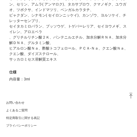
ン、セリン、アムラ( アンマロク)、タカサブロウ、クマノギク、ユウガ
オ、ツボクサ、インドマツリ、ベンガルカラタチ、
ビャクダン、シナモン( セイロンニッケイ)、カンゾウ、ヨルソケイ、チ
レッターセンブリ、
セイタカミロバラン、ブッソウゲ、トゲバーレリア、セイヨウメギ、ス
イレン、アロエベラ
、グリチルリチン酸２Ｋ、パンテニルエチル、加水分解ＲＮＡ、加水分
解ＤＮＡ、グルタミン酸、
ヒアルロン酸Ｎａ、酢酸トコフェロール、ＰＣＡ-Ｎａ、クエン酸Ｎａ、
クエン酸、ダイズステロール、
サッカロミセス溶解質エキス
仕様
内容量：3ml
お問い合わせ
よくあるご質問
特定商取引に関する表記
プライバシーポリシー