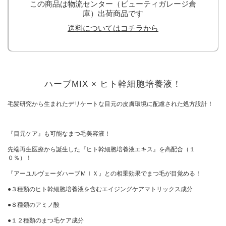
この商品は物流センター（ビューティガレージ倉
庫）出荷商品です
送料についてはコチラから
ハーブMIX × ヒト幹細胞培養液！
毛髪研究から生まれたデリケートな目元の皮膚環境に配慮された処方設計！
『目元ケア』も可能なまつ毛美容液！
先端再生医療から誕生した『ヒト幹細胞培養液エキス』を高配合（１
０％）！
『アーユルヴェーダハーブＭＩＸ』との相乗効果でまつ毛が目覚める！
●３種類のヒト幹細胞培養液を含むエイジングケアマトリックス成分
●８種類のアミノ酸
●１２種類のまつ毛ケア成分