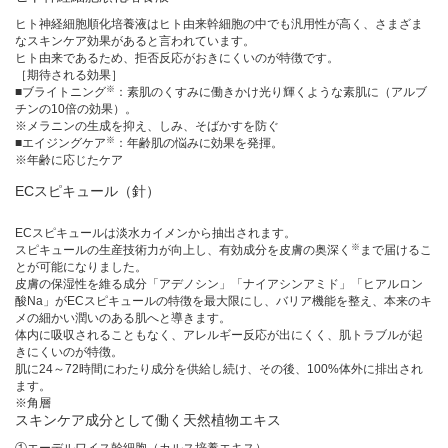
ヒト神経細胞順化培養液はヒト由来幹細胞の中でも汎用性が高く、さまざま
なスキンケア効果があると言われています。
ヒト由来であるため、拒否反応がおきにくいのが特徴です。
［期待される効果］
※
■ブライトニング
：素肌のくすみに働きかけ光り輝くような素肌に（アルブ
チンの10倍の効果）。
※メラニンの生成を抑え、しみ、そばかすを防ぐ
※
■エイジングケア
：年齢肌の悩みに効果を発揮。
※年齢に応じたケア
ECスピキュール（針）
ECスピキュールは淡水カイメンから抽出されます。
※
スピキュールの生産技術力が向上し、有効成分を皮膚の奥深く
まで届けるこ
とが可能になりました。
皮膚の保湿性を維る成分「アデノシン」「ナイアシンアミド」「ヒアルロン
酸Na」がECスピキュールの特徴を最大限にし、バリア機能を整え、本来のキ
メの細かい潤いのある肌へと導きます。
体内に吸収されることもなく、アレルギー反応が出にくく、肌トラブルが起
きにくいのが特徴。
肌に24～72時間にわたり成分を供給し続け、その後、100%体外に排出され
ます。
※角層
スキンケア成分として働く天然植物エキス