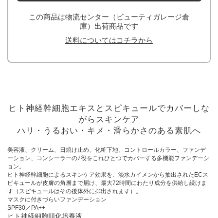
この商品は物流センター（ビューティガレージ倉
庫）出荷商品です
送料についてはコチラから
ヒト神経幹細胞エキスとスピキュールでカバーしな
がらスキンケア
ハリ・うるおい・キメ・滑らかさのある素肌へ
美容液、クリーム、日焼け止め、化粧下地、コントロールカラー、ファンデ
ーション、コンシーラーの7役をこれひとつでカバーする多機能ファンデーシ
ョン。
ヒト神経幹細胞によるスキンケア効果を、淡水カイメンから抽出されたECス
ピキュールが皮膚の角層まで届け、最大72時間にわたり成分を供給し続けま
す（スピキュールはその後体外に排出されます）。
マスクに付きづらいファンデーション
SPF30／PA++
ヒト神経細胞順化培養液