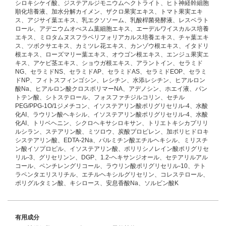
シロキシケイ酸、ジステアルジモニウムヘクトライト、ヒト神経幹細胞
順化培養液、加水分解カイメン、ザクロ果実エキス、トマト果実エキ
ス、アジサイ葉エキス、乳エクソソーム、乳酸桿菌発酵液、レスベラト
ロール、アデニウムオべスム葉細胞エキス、エーデルワイスカルス培養
エキス、ミロタムヌスフラベリフォリアカルス培養エキス、チャ葉エキ
ス、ツボクサエキス、カミツレ花エキス、カンゾウ根エキス、イタドリ
根エキス、ローズマリー葉エキス、オウゴン根エキス、エンジュ果実エ
キス、アケビ茎エキス、ショウガ根エキス、アラントイン、セラミド
NG、セラミドNS、セラミドAP、セラミドAS、セラミドEOP、セラミ
ドNP、フィトスフィンゴシン、レシチン、水添レシチン、ヒアルロン
酸Na、ヒアルロン酸クロスポリマーNA、アデノシン、ホエイ液、パン
トテン酸、シトステロール、フォスファチジルコリン、セチル
PEG/PPG-1O/1ジメチコン、イソステアリン酸ポリグリセリル-4、水酸
化AI、ラウリン酸ヘキシル、イソステアリン酸ポリグリセリル-4、水酸
化AI、トリベヘニン、シクロヘキサシロキサン、トリエトキシカプリリ
ルシラン、ステアリン酸、ミツロウ、炭酸プロピレン、加ポリヒドロキ
システアリン酸、EDTA-2Na、パルミチン酸エチルヘキシル、ミリスチ
ン酸イソプロピル、イソステアリン酸、ポリリシノレイン酸ポリグリセ
リル-3、グリセリンン、DGP、1.2-ヘキサンジオール、セテアリルアル
コール、ペンチレングリコール、ラウリン酸ポリグリセリル-10、テト
ラペンタエリスリチル、エチルヘキシルグリセリン、コレステロール、
ポリグルタミン酸、キシロース、安息香酸Na、ソルビン酸K
有用成分