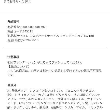
までお待ちください。
商品情報
商品番号:0000000000017970
商品コード:145115
商品名:ナチュレ エステパートナー ハリファンデーション EX 15g
お届け目安:2026-08-10
注意事項
初回ファンデーションが出るまでプッシュしてください。
【返品について】
こちらの商品は、お客さま都合での返品をお受けできない返品不可商品
です。
全成分
水､酸化チタン、シクロペンタシロキサン、フェニルトリメチコン、
BG、トリ（カプリル／カプリル酸）グリセリル、リンゴ酸ジイソステ
アリル、ラウリルPEG-8ジメチコン、水添ロジン酸メチル、ナイアシン
アミド、(ジイソステアリン酸／ポリヒドロキシステアリン酸／セバシン
酸）ポリグリセリル-4、酸化鉄、硫酸Mg、シリカ、マイカ、トリメチル