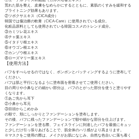
①エーデルワイス幹細胞（カルス培養エキス）
荒れた肌を整え、皮膚をなめらかにするとともに、素肌のくすみを緩和する
ブライトニング効果もあります。
②ツボクサエキス（CICA成分）
韓国では傷治療の軟膏（CICA-Care）に使用されている成分。
化粧品原料としても使用されている韓国コスメのトレンド成分。
③カミツレ花エキス
④チャ葉エキス
⑤イタドリ根エキス
⑥オウゴン根エキス
⑦カンゾウ根エキス
⑧ローズマリー葉エキス
【使用方法】
パフをすべらせるのではなく、ポンポンとパッティングするように塗布して
ください。
パフは肌と平行になるように塗布面を密着させてご使用ください。
目の周りや小鼻などの細かい部分は、パフのとがった部分を使うと塗りやす
くなります。
①あご先から耳下
②小鼻から耳元
③目頭からこめかみ
の順で、頬にしっかりとファンデーションを塗布します。
その後、パフに残ったファンデーションで額や細かな部分を仕上げます。
ファンデーションを塗る際、フェイスラインに到達したパフを最後にキュッ
と少しだけ引っ張りあげることで、肌全体のハリ感がより高まります。
※マスクをご使用の際は、メイクがお肌になじみ、自然な色合いに落ち着く