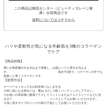
この商品は物流センター（ビューティガレージ倉
庫）出荷商品です
送料についてはコチラから
ハリや柔軟性が気になる年齢肌を3種のコラーゲン
でケア
【商品特徴】
潤いが角質層のすみずみまで浸透し、お肌にハリと弾力を与えま
す。 低分子α型で、コラーゲンの中でも
美肌へと導くコラーゲンです。
【使用方法】
スーパーエッセンスをお顔全体になじませる
※特に気になる部分には、重ねづけして軽くパッティングして下さい。
※お使いの美容液に数滴プラスしてコットンまたはフェイスシートなどに含
ませて パックとしてもお使いいただけます。
※洗い流すタイプのパックの前の下地としてお使いいただけます。