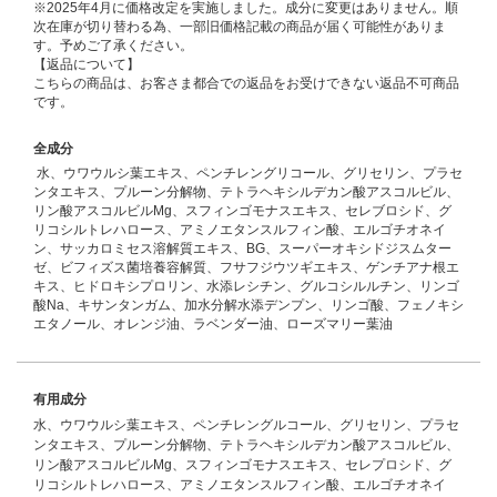
※2025年4月に価格改定を実施しました。成分に変更はありません。順
次在庫が切り替わる為、一部旧価格記載の商品が届く可能性がありま
す。予めご了承ください。
【返品について】
こちらの商品は、お客さま都合での返品をお受けできない返品不可商品
です。
全成分
水、ウワウルシ葉エキス、ペンチレングリコール、グリセリン、プラセ
ンタエキス、プルーン分解物、テトラヘキシルデカン酸アスコルビル、
リン酸アスコルビルMg、スフィンゴモナスエキス、セレブロシド、グ
リコシルトレハロース、アミノエタンスルフィン酸、エルゴチオネイ
ン、サッカロミセス溶解質エキス、BG、スーパーオキシドジスムター
ゼ、ビフィズス菌培養容解質、フサフジウツギエキス、ゲンチアナ根エ
キス、ヒドロキシプロリン、水添レシチン、グルコシルルチン、リンゴ
酸Na、キサンタンガム、加水分解水添デンプン、リンゴ酸、フェノキシ
エタノール、オレンジ油、ラベンダー油、ローズマリー葉油
有用成分
水、ウワウルシ葉エキス、ペンチレングルコール、グリセリン、プラセ
ンタエキス、プルーン分解物、テトラヘキシルデカン酸アスコルビル、
リン酸アスコルビルMg、スフィンゴモナスエキス、セレプロシド、グ
リコシルトレハロース、アミノエタンスルフィン酸、エルゴチオネイ