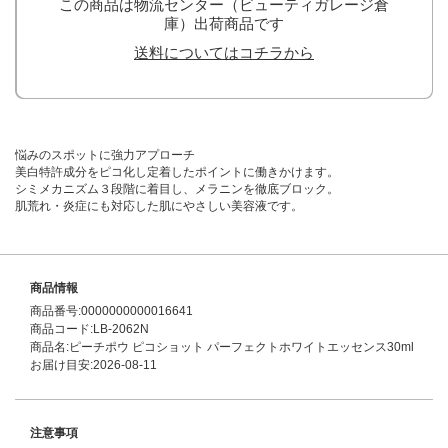
この商品は物流センター（ビューティガレージ倉
庫）出荷商品です
送料についてはコチラから
悩みのスポットに強力アプローチ
美白特許成分をピコ化し定着したポイントに働きかけます。
シミメカニズム３段階に着目し、メラニンを徹底ブロック。
肌荒れ・炎症にも対応した肌にやさしい美容液です。
商品情報
商品番号:0000000000016641
商品コード:LB-2062N
商品名:ピーチポウ ピコショット パーフェクトホワイトエッセンス30ml
お届け目安:2026-08-11
注意事項